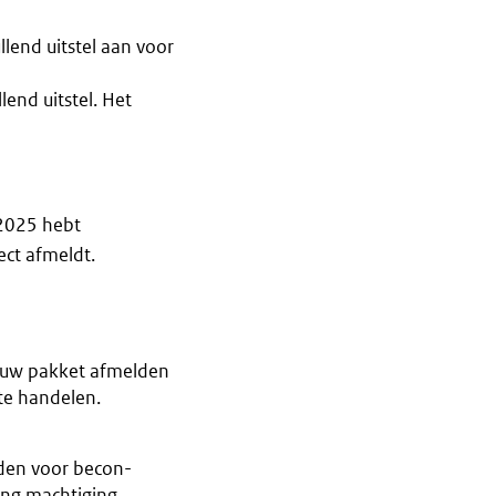
llend uitstel aan voor
end uitstel. Het
 2025 hebt
ect afmeldt.
ia uw pakket afmelden
 te handelen.
lden voor becon-
ging machtiging