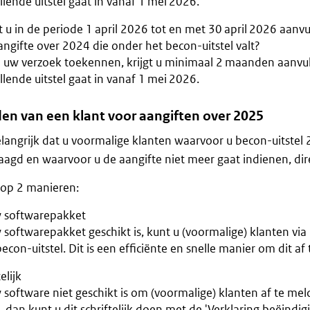
lende uitstel gaat in vanaf 1 mei 2026.
 u in de periode 1 april 2026 tot en met 30 april 2026 aanvu
ngifte over 2024 die onder het becon-uitstel valt?
j uw verzoek toekennen, krijgt u minimaal 2 maanden aanvull
lende uitstel gaat in vanaf 1 mei 2026.
en van een klant voor aangiften over 2025
elangrijk dat u voormalige klanten waarvoor u becon-uitstel
agd en waarvoor u de aangifte niet meer gaat indienen, dir
 op 2 manieren:
w softwarepakket
w softwarepakket geschikt is, kunt u (voormalige) klanten v
econ-uitstel. Dit is een efficiënte en snelle manier om dit af
elijk
 software niet geschikt is om (voormalige) klanten af te me
l, dan kunt u dit schriftelijk doen met de 'Verklaring beëindi