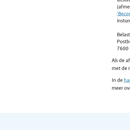
(afmel
'Becon
instur
Belas
Postb
7600 
Als de a
met de n
In de
ha
meer ove
Algemene informatie