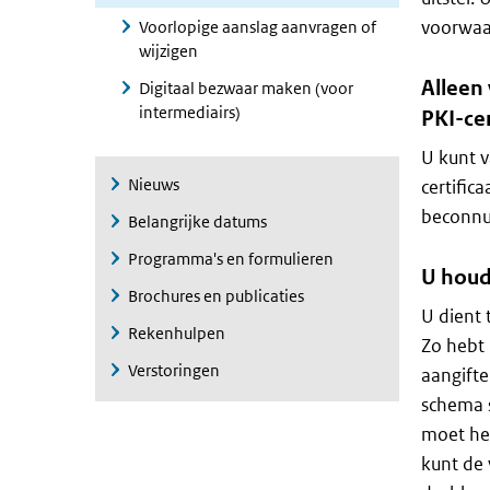
voorwaar
Voorlopige aanslag aanvragen of
wijzigen
Alleen
Digitaal bezwaar maken (voor
intermediairs)
PKI-cer
U kunt v
Nieuws
certifi
beconnu
Belangrijke datums
Programma's en formulieren
U houd
Brochures en publicaties
U dient 
Rekenhulpen
Zo hebt 
Verstoringen
aangifte
schema s
moet heb
kunt de 