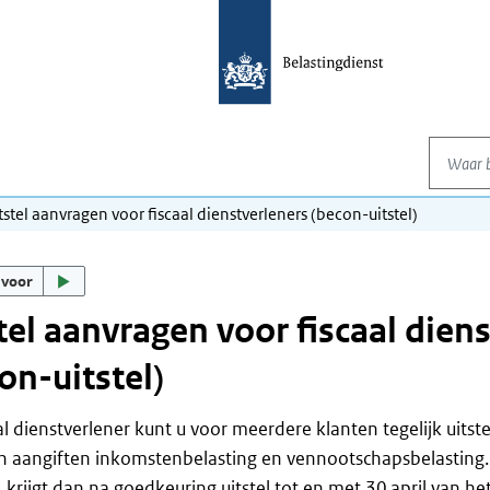
Waar be
tstel aanvragen voor fiscaal dienstverleners (becon-uitstel)
 voor
tel aanvragen voor fiscaal dien
on-uitstel)
aal dienstverlener kunt u voor meerdere klanten tegelijk uits
n aangiften inkomstenbelasting en vennootschapsbelasting.
 U krijgt dan na goedkeuring uitstel tot en met 30 april van he