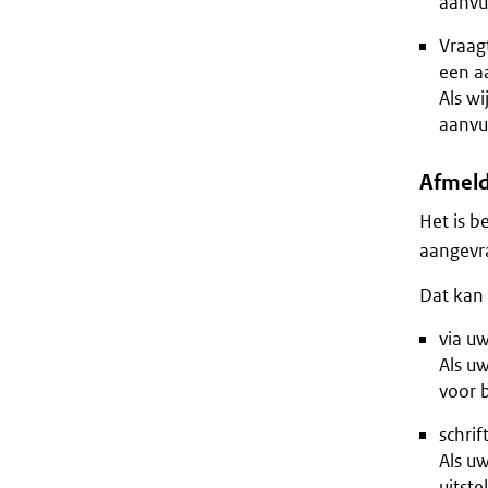
aanvul
Vraagt
een aa
Als wi
aanvul
Afmeld
Het is b
aangevra
Dat kan
via u
Als u
voor b
schrift
Als uw
uitste