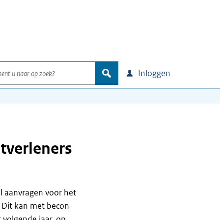
nt u naar op zoek?
zoek
Inloggen
stverleners
tel aanvragen voor het
 Dit kan met becon-
t volgende jaar, op