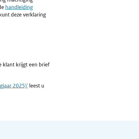
 de
handleiding
 kunt deze verklaring
 klant krijgt een brief
ngjaar 2025)'
leest u