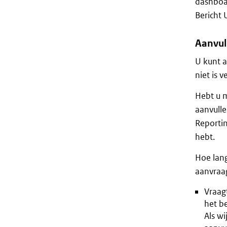
dashboa
Bericht 
Aanvul
U kunt a
niet is v
Hebt u m
aanvulle
Reportin
hebt.
Hoe lang
aanvraag
Vraagt
het be
Als wi