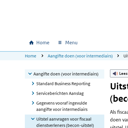
Ga naar hoofdinhoud
Ga direct naar hoofdnavigatie
Ga direct naar footer
Home
Menu
Hoofdnavigatie
U bevindt zich hier:
Home
Aangifte doen (voor intermediairs)
Ui
Lees
Aangifte doen (voor intermediairs)
Standard Business Reporting
Uits
Serviceberichten Aanslag
(bec
Gegevens vooraf ingevulde
aangifte voor intermediairs
Als fisc
Uitstel aanvragen voor fiscaal
doen va
dienstverleners (becon-uitstel)
uitstel.