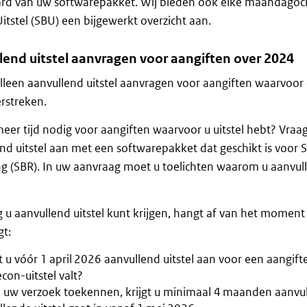
rd van uw softwarepakket. Wij bieden ook elke maandagocht
Uitstel (SBU) een bijgewerkt overzicht aan.
lend uitstel aanvragen voor aangiften over 2024
lleen aanvullend uitstel aanvragen voor aangiften waarvoor 
erstreken.
eer tijd nodig voor aangiften waarvoor u uitstel hebt? Vra
nd uitstel aan met een softwarepakket dat geschikt is voor 
g (SBR). In uw aanvraag moet u toelichten waarom u aanvull
 u aanvullend uitstel kunt krijgen, hangt af van het momen
t:
 u vóór 1 april 2026 aanvullend uitstel aan voor een aangif
con-uitstel valt?
j uw verzoek toekennen, krijgt u minimaal 4 maanden aanvull