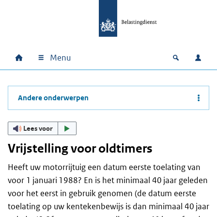
Ga naar hoofdinhoud
Ga direct naar hoofdnavigatie
Ga direct naar footer
Menu
Home
Open zoek
Inlo
Hoofdnavigatie
Andere onderwerpen
Lees voor
Vrijstelling voor oldtimers
Heeft uw motorrijtuig een datum eerste toelating van
voor 1 januari 1988? En is het minimaal 40 jaar geleden
voor het eerst in gebruik genomen (de datum eerste
toelating op uw kentekenbewijs is dan minimaal 40 jaar