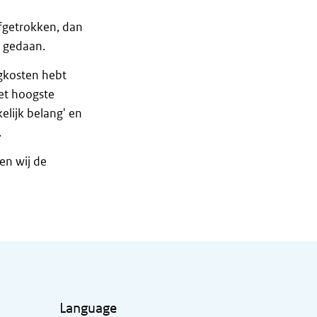
afgetrokken, dan
 gedaan.
rgkosten hebt
et hoogste
lijk belang' en
.
en wij de
Language