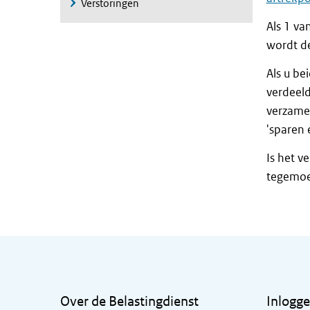
Verstoringen
Als 1 va
wordt d
Als u be
verdeel
verzamel
'sparen
Is het v
tegemoe
Algemene informatie
Over de Belastingdienst
Inlogg