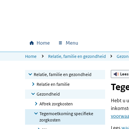
Ga naar hoofdinhoud
Ga direct naar hoofdnavigatie
Ga direct naar footer
Home
Menu
Hoofdnavigatie
U bevindt zich hier:
Home
Relatie, familie en gezondheid
Gezon
Lees
Relatie, familie en gezondheid
Relatie en familie
Teg
Gezondheid
Hebt u u
Aftrek zorgkosten
inkomste
Tegemoetkoming specifieke
voorwa
zorgkosten
Lees
waa