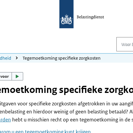
Waar be
dheid
Tegemoetkoming specifieke zorgkosten
 voor
emoetkoming specifieke zorgk
itgaven voor specifieke zorgkosten afgetrokken in uw aangi
nbelasting en hierdoor weinig of geen belasting betaald? A
arden
hebt u misschien recht op een tegemoetkoming in de s
rom u een tegemoetkoming kunt krijgen
.