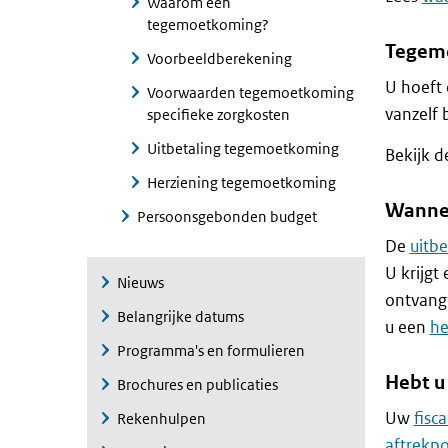
Waarom een
tegemoetkoming?
Tegemo
Voorbeeldberekening
U hoeft 
Voorwaarden tegemoetkoming
vanzelf 
specifieke zorgkosten
Uitbetaling tegemoetkoming
Bekijk 
Herziening tegemoetkoming
Wannee
Persoonsgebonden budget
De
uitb
U krijgt
Nieuws
ontvang
Belangrijke datums
u een
he
Programma's en formulieren
Hebt u 
Brochures en publicaties
Uw
fisc
Rekenhulpen
aftrekp