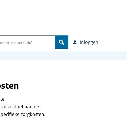
nt u naar op zoek?
zoek
Inloggen
osten
fte
ls u voldoet aan de
pecifieke zorgkosten.