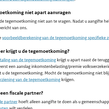
etkoming niet apart aanvragen
de tegemoetkoming niet aan te vragen. Nadat u aangifte heb
bericht van ons.
de
voorbeeldberekening van de tegemoetkoming specifieke 
r krijgt u de tegemoetkoming?
etaling van de tegemoetkoming
krijgt u apart naast de terug
 eerst een aanslag inkomstenbelasting/premie volksverzeker
t u de tegemoetkoming. Mocht de tegemoetkoming niet blij
rziening van de tegemoetkoming
krijgen.
een fiscale partner?
ale partner
hoeft alleen aangifte te doen als u gemeenschapp
osten
wilt verdelen.