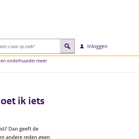
nt u naar op zoek?
zoek
Inloggen
een onderhuurder meer
et ik iets
st? Dan geeft de
een andere reden geen