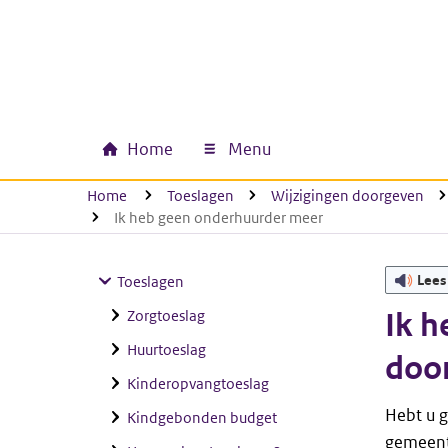
Ga naar hoofdinhoud
Ga direct naar hoofdnavigatie
Ga direct naar footer
Home
Menu
Hoofdnavigatie
U bevindt zich hier:
Home
Toeslagen
Wijzigingen doorgeven
Ik heb geen onderhuurder meer
Lees
Toeslagen
Zorgtoeslag
Ik h
Huurtoeslag
doo
Kinderopvangtoeslag
Hebt u 
Kindgebonden budget
gemeente