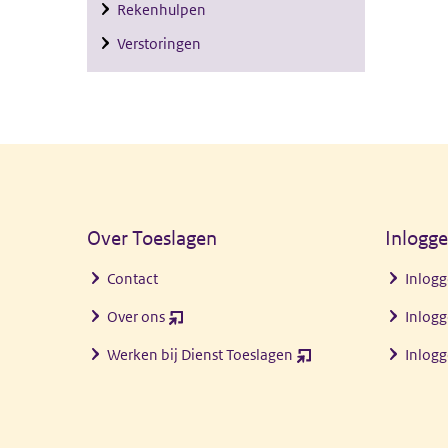
Rekenhulpen
Verstoringen
Algemene informatie
Over Toeslagen
Inlogg
Contact
Inlogg
Over ons
Inlogg
(opent
nieuw
Werken bij Dienst Toeslagen
Inlog
(opent
venster)
nieuw
venster)