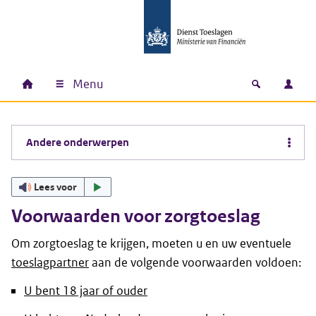
Ga naar hoofdinhoud
Ga direct naar hoofdnavigatie
Ga direct naar footer
Menu
Home
Open zoek
Inlo
Hoofdnavigatie
Andere onderwerpen
Lees voor
Voorwaarden voor zorgtoeslag
Om zorgtoeslag te krijgen, moeten u en uw eventuele
toeslagpartner
aan de volgende voorwaarden voldoen:
U bent 18 jaar of ouder