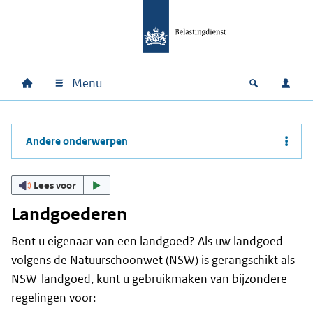
Ga naar hoofdinhoud
Ga direct naar hoofdnavigatie
Ga direct naar footer
Menu
Home
Open zoek
Inlo
Hoofdnavigatie
Andere onderwerpen
Lees voor
Landgoederen
Bent u eigenaar van een landgoed? Als uw landgoed
volgens de Natuurschoonwet (NSW) is gerangschikt als
NSW-landgoed, kunt u gebruikmaken van bijzondere
regelingen voor: