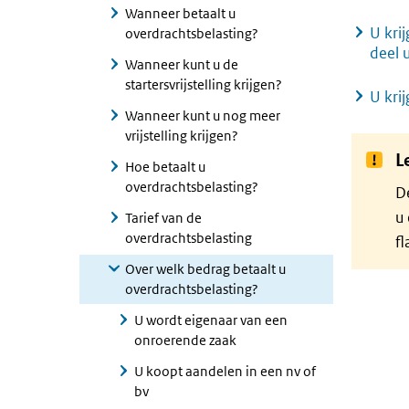
Wanneer betaalt u
U kri
overdrachtsbelasting?
deel 
Wanneer kunt u de
startersvrijstelling krijgen?
U kri
Wanneer kunt u nog meer
vrijstelling krijgen?
L
Hoe betaalt u
overdrachtsbelasting?
De
u 
Tarief van de
overdrachtsbelasting
fl
Over welk bedrag betaalt u
overdrachtsbelasting?
U wordt eigenaar van een
onroerende zaak
U koopt aandelen in een nv of
bv