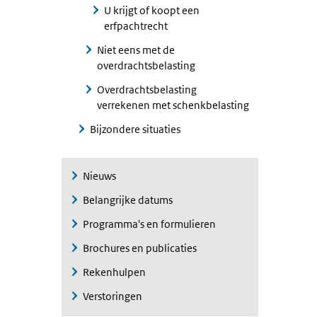
U krijgt of koopt een
erfpachtrecht
Niet eens met de
overdrachtsbelasting
Overdrachtsbelasting
verrekenen met schenkbelasting
Bijzondere situaties
Nieuws
Belangrijke datums
Programma's en formulieren
Brochures en publicaties
Rekenhulpen
Verstoringen