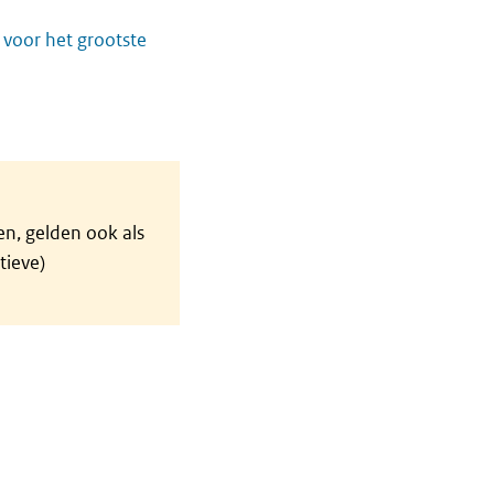
 voor het grootste
en, gelden ook als
tieve)