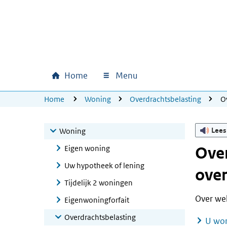
Ga naar hoofdinhoud
Ga direct naar hoofdnavigatie
Ga direct naar footer
Home
Menu
Hoofdnavigatie
U bevindt zich hier:
Home
Woning
Overdrachtsbelasting
O
Lees
Woning
Eigen woning
Over
Uw hypotheek of lening
over
Tijdelijk 2 woningen
Over wel
Eigenwoningforfait
Overdrachtsbelasting
U wor