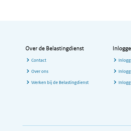
Algemene informatie
Over de Belastingdienst
Inlogg
Contact
Inlogg
Over ons
Inlogg
Werken bij de Belastingdienst
Inlog