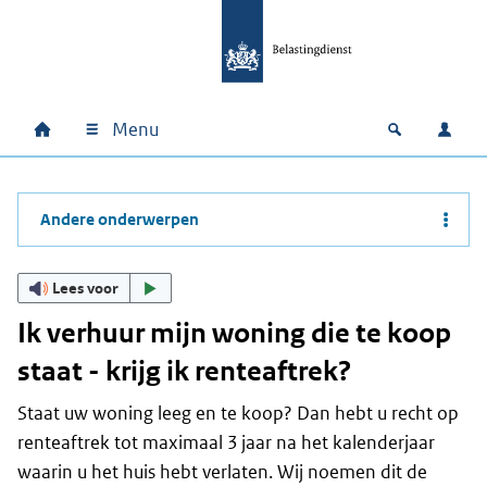
Ga naar hoofdinhoud
Ga direct naar hoofdnavigatie
Ga direct naar footer
Menu
Home
Open zoek
Inlo
Hoofdnavigatie
Andere onderwerpen
Lees voor
Ik verhuur mijn woning die te koop
staat - krijg ik renteaftrek?
Staat uw woning leeg en te koop? Dan hebt u recht op
renteaftrek tot maximaal 3 jaar na het kalenderjaar
waarin u het huis hebt verlaten. Wij noemen dit de