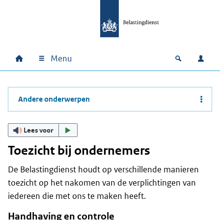
Ga naar hoofdinhoud
Ga direct naar hoofdnavigatie
Ga direct naar footer
Menu
Home
Open zoek
Inlo
Hoofdnavigatie
Andere onderwerpen
Lees voor
Toezicht bij ondernemers
De Belastingdienst houdt op verschillende manieren
toezicht op het nakomen van de verplichtingen van
iedereen die met ons te maken heeft.
Handhaving en controle