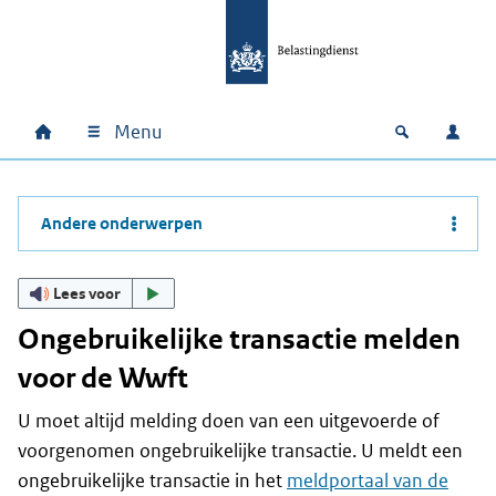
Ga naar hoofdinhoud
Ga direct naar hoofdnavigatie
Ga direct naar footer
Menu
Home
Open zoek
Inlo
Hoofdnavigatie
Andere onderwerpen
Lees voor
Ongebruikelijke transactie melden
voor de Wwft
U moet altijd melding doen van een uitgevoerde of
voorgenomen ongebruikelijke transactie. U meldt een
ongebruikelijke transactie in het
meldportaal van de