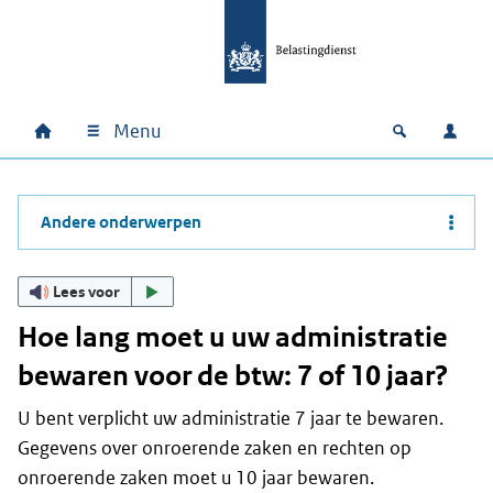
Ga naar hoofdinhoud
Ga direct naar hoofdnavigatie
Ga direct naar footer
Menu
Home
Open zoek
Inlo
Hoofdnavigatie
Andere onderwerpen
Lees voor
Hoe lang moet u uw administratie
bewaren voor de btw: 7 of 10 jaar?
U bent verplicht uw administratie 7 jaar te bewaren.
Gegevens over onroerende zaken en rechten op
onroerende zaken moet u 10 jaar bewaren.