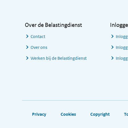
Algemene informatie
Over de Belastingdienst
Inlogg
Contact
Inlogg
Over ons
Inlogg
Werken bij de Belastingdienst
Inlog
Footer links
Privacy
Cookies
Copyright
T