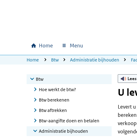
Ga naar hoofdinhoud
Ga direct naar hoofdnavigatie
Ga direct naar footer
Home
Menu
Hoofdnavigatie
U bevindt zich hier:
Home
Btw
Administratie bijhouden
Fa
Lees
Btw
Hoe werkt de btw?
U le
Btw berekenen
Levert u
Btw aftrekken
berekent
Btw-aangifte doen en betalen
verkoopp
Administratie bijhouden
volgend