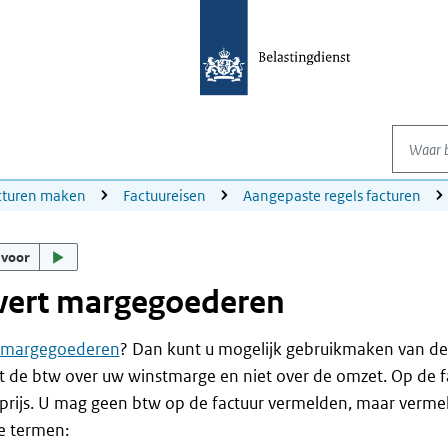
Waar be
cturen maken
Factuureisen
Aangepaste regels facturen
 voor
vert margegoederen
margegoederen
? Dan kunt u mogelijk gebruikmaken van d
 de btw over uw winstmarge en niet over de omzet. Op de f
rijs. U mag geen btw op de factuur vermelden, maar verme
e termen: