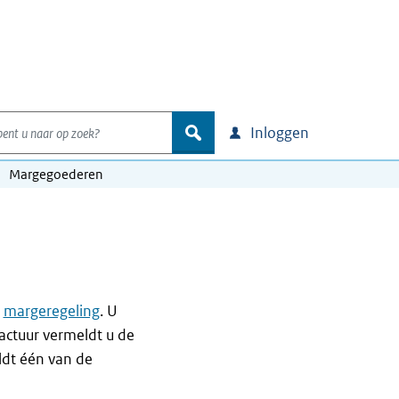
nt u naar op zoek?
zoek
Inloggen
Margegoederen
e
margeregeling
. U
actuur vermeldt u de
ldt één van de