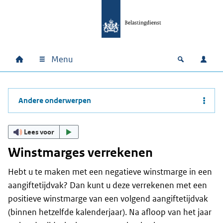
Ga naar hoofdinhoud
Ga direct naar hoofdnavigatie
Ga direct naar footer
Menu
Home
Open zoek
Inlo
Hoofdnavigatie
Andere onderwerpen
Lees voor
Winstmarges verrekenen
Hebt u te maken met een negatieve winstmarge in een
aangiftetijdvak? Dan kunt u deze verrekenen met een
positieve winstmarge van een volgend aangiftetijdvak
(binnen hetzelfde kalenderjaar). Na afloop van het jaar