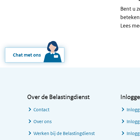
Bent u 
beteken
Lees mee
Chat met ons
Algemene informatie
Over de Belastingdienst
Inlogg
Contact
Inlogg
Over ons
Inlogg
Werken bij de Belastingdienst
Inlog