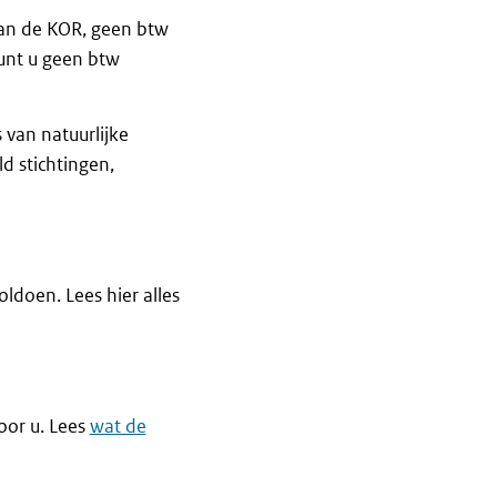
 aan de KOR, geen btw
unt u geen btw
 van natuurlijke
d stichtingen,
doen. Lees hier alles
oor u. Lees
wat de