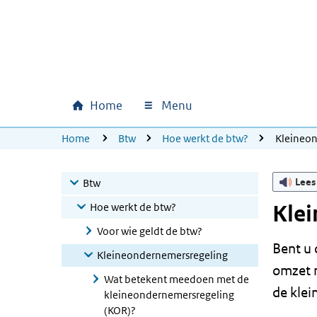
Ga naar hoofdinhoud
Ga direct naar hoofdnavigatie
Ga direct naar footer
Home
Menu
Hoofdnavigatie
U bevindt zich hier:
Home
Btw
Hoe werkt de btw?
Kleineon
Lees
Btw
Hoe werkt de btw?
Kle
Voor wie geldt de btw?
Bent u 
Kleineondernemersregeling
omzet n
Wat betekent meedoen met de
de klei
kleineondernemersregeling
(KOR)?