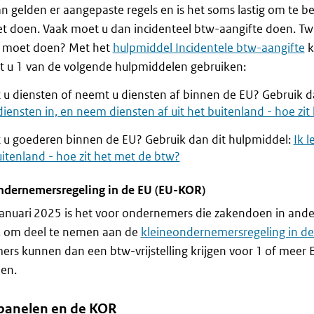
 gelden er aangepaste regels en is het soms lastig om te b
 doen. Vaak moet u dan incidenteel btw-aangifte doen. Twij
e moet doen? Met het
hulpmiddel Incidentele btw-aangifte
k
t u 1 van de volgende hulpmiddelen gebruiken:
t u diensten of neemt u diensten af binnen de EU? Gebruik d
diensten in, en neem diensten af uit het buitenland - hoe zi
t u goederen binnen de EU? Gebruik dan dit hulpmiddel:
Ik 
itenland - hoe zit het met de btw?
ndernemersregeling in de EU (EU-KOR)
januari 2025 is het voor ondernemers die zakendoen in and
k om deel te nemen aan de
kleineondernemersregeling in d
rs kunnen dan een btw-vrijstelling krijgen voor 1 of meer 
en.
anelen en de KOR