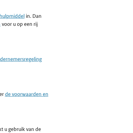
hulpmiddel
in. Dan
n
voor u op een rij
dernemersregeling
ver
de voorwaarden en
t u gebruik van de