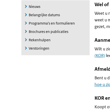
Wel of
Nieuws
Weet u n
Belangrijke datums
weet u 
Programma's en formulieren
gezet, 
Brochures en publicaties
Aanmel
Rekenhulpen
Verstoringen
Wilt u z
(KOR)
le
Afmeld
Bent u d
hoe u zi
KOR en
Koopt of