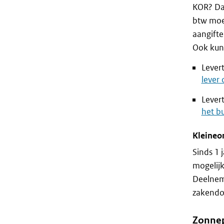
KOR? Dan
btw moet
aangift
Ook kun
Lever
lever 
Lever
het bu
Kleineo
Sinds 1 
mogelij
Deelneme
zakendo
Zonnep