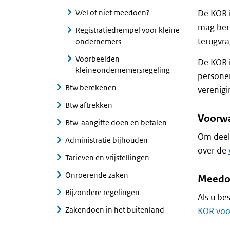
Wel of niet meedoen?
De KOR i
mag ber
Registratiedrempel voor kleine
terugvra
ondernemers
Voorbeelden
De KOR i
kleineondernemersregeling
personen
Btw berekenen
verenigi
Btw aftrekken
Voorwa
Btw-aangifte doen en betalen
Om deel
Administratie bijhouden
over de
Tarieven en vrijstellingen
Onroerende zaken
Meedoe
Bijzondere regelingen
Als u be
Zakendoen in het buitenland
KOR voo