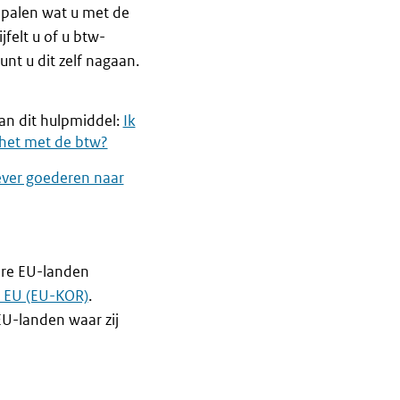
epalen wat u met de
felt u of u btw-
unt u dit zelf nagaan.
an dit hulpmiddel:
Ik
t het met de btw?
lever goederen naar
ere EU-landen
e EU (EU-KOR)
.
EU-landen waar zij