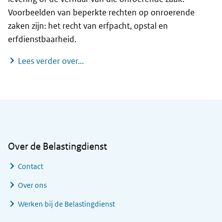
Voorbeelden van beperkte rechten op onroerende
zaken zijn: het recht van erfpacht, opstal en
erfdienstbaarheid.
Transacties met beperkte rechten op
Lees verder over...
Algemene informatie
Over de Belastingdienst
Contact
Over ons
Werken bij de Belastingdienst