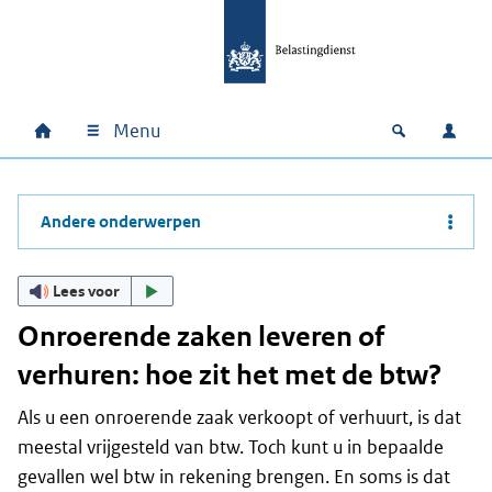
Ga naar hoofdinhoud
Ga direct naar hoofdnavigatie
Ga direct naar footer
Menu
Home
Open zoek
Inlo
Hoofdnavigatie
Andere onderwerpen
Lees voor
Onroerende zaken leveren of
verhuren: hoe zit het met de btw?
Als u een onroerende zaak verkoopt of verhuurt, is dat
meestal vrijgesteld van btw. Toch kunt u in bepaalde
gevallen wel btw in rekening brengen. En soms is dat