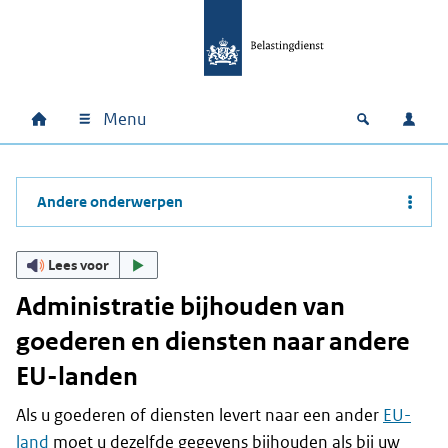
Ga naar hoofdinhoud
Ga direct naar hoofdnavigatie
Ga direct naar footer
Menu
Home
Open zoek
Inlo
Hoofdnavigatie
Andere onderwerpen
Lees voor
Administratie bijhouden van
goederen en diensten naar andere
EU-landen
Als u goederen of diensten levert naar een ander
EU-
land
moet u dezelfde gegevens bijhouden als bij uw