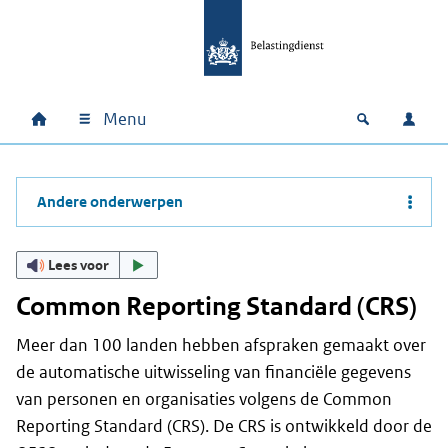
Ga naar hoofdinhoud
Ga direct naar hoofdnavigatie
Ga direct naar footer
Menu
Home
Open zoek
Inlo
Hoofdnavigatie
Andere onderwerpen
Lees voor
Common Reporting Standard (CRS)
Meer dan 100 landen hebben afspraken gemaakt over
de automatische uitwisseling van financiële gegevens
van personen en organisaties volgens de Common
Reporting Standard (CRS). De CRS is ontwikkeld door de