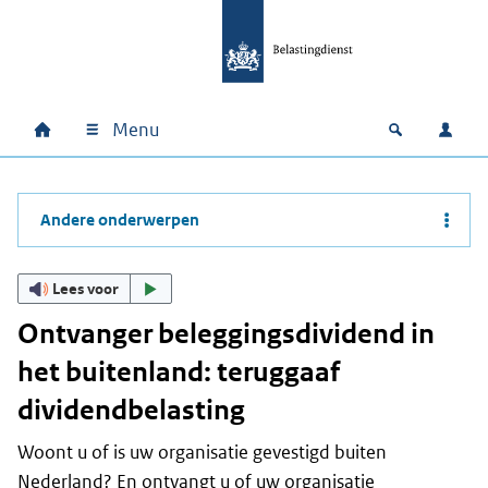
Ga naar hoofdinhoud
Ga direct naar hoofdnavigatie
Ga direct naar footer
Menu
Home
Open zoek
Inlo
Hoofdnavigatie
Andere onderwerpen
Lees voor
Ontvanger beleggingsdividend in
het buitenland: teruggaaf
dividendbelasting
Woont u of is uw organisatie gevestigd buiten
Nederland? En ontvangt u of uw organisatie