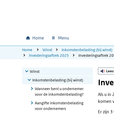
Ga naar hoofdinhoud
Ga direct naar hoofdnavigatie
Ga direct naar footer
Home
Menu
Hoofdnavigatie
U bevindt zich hier:
Home
Winst
Inkomstenbelasting (bij winst)
Investeringsaftrek 2025
Investeringsaftrek 2
Lees
Winst
Inkomstenbelasting (bij winst)
Inve
Wanneer bent u ondernemer
Als u in
voor de inkomstenbelasting?
komen vo
Aangifte inkomstenbelasting
voor ondernemers
Er zijn 3