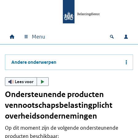
Ga naar hoofdinhoud
Ga direct naar hoofdnavigatie
Ga direct naar footer
Menu
Home
Open zoek
Inlo
Hoofdnavigatie
Andere onderwerpen
Lees voor
Ondersteunende producten
vennootschapsbelastingplicht
overheidsondernemingen
Op dit moment zijn de volgende ondersteunende
producten beschikbaar: