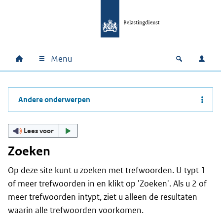
Ga naar hoofdinhoud
Ga direct naar hoofdnavigatie
Ga direct naar footer
Menu
Home
Open zoek
Inlo
Hoofdnavigatie
Andere onderwerpen
Lees voor
Zoeken
Op deze site kunt u zoeken met trefwoorden. U typt 1
of meer trefwoorden in en klikt op 'Zoeken'. Als u 2 of
meer trefwoorden intypt, ziet u alleen de resultaten
waarin alle trefwoorden voorkomen.