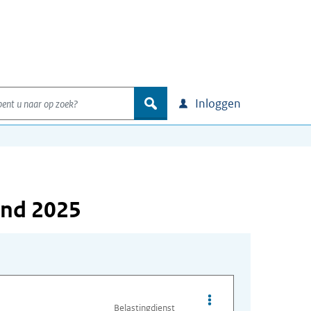
nt u naar op zoek?
zoek
Inloggen
and 2025
Opties van bestand c
Belastingdienst