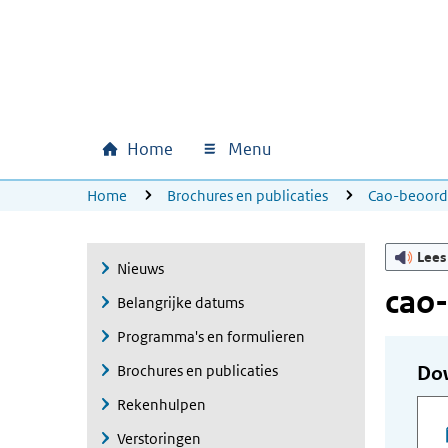
Ga naar hoofdinhoud
Ga direct naar hoofdnavigatie
Ga direct naar footer
Home
Menu
Hoofdnavigatie
U bevindt zich hier:
Home
Brochures en publicaties
Cao-beoord
Lees
Nieuws
cao-
Belangrijke datums
Programma's en formulieren
Brochures en publicaties
Do
Rekenhulpen
Verstoringen