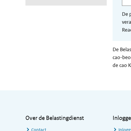
De p
vera
Read
De Belas
cao-beoo
de cao 
Algemene informatie
Over de Belastingdienst
Inlogg
Contact
Inlogg