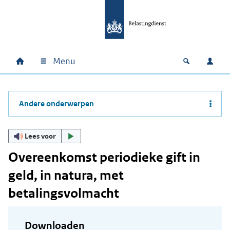
Ga naar hoofdinhoud
Ga direct naar hoofdnavigatie
Ga direct naar footer
Menu
Home
Open zoek
Inlo
Hoofdnavigatie
Andere onderwerpen
Lees voor
Overeenkomst periodieke gift in
geld, in natura, met
betalingsvolmacht
Downloaden