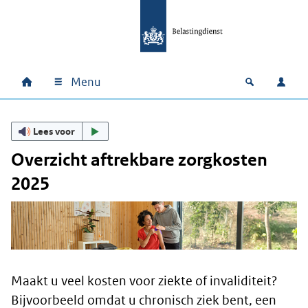
Ga naar hoofdinhoud
Ga direct naar hoofdnavigatie
Ga direct naar footer
Menu
Home
Open zoek
Inlo
Hoofdnavigatie
Lees voor
Overzicht aftrekbare zorgkosten
2025
Maakt u veel kosten voor ziekte of invaliditeit?
Bijvoorbeeld omdat u chronisch ziek bent, een