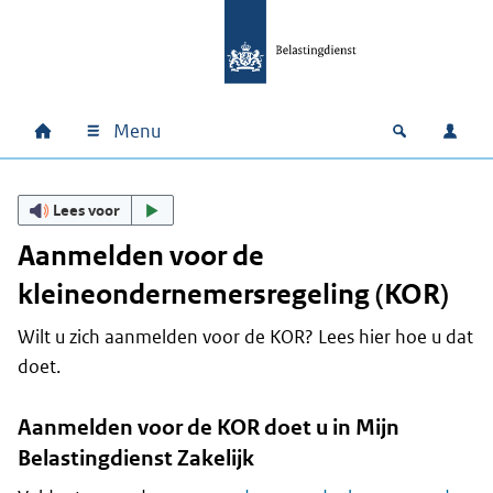
Ga naar hoofdinhoud
Ga direct naar hoofdnavigatie
Ga direct naar footer
Menu
Home
Open zoek
Inlo
Hoofdnavigatie
Lees voor
Aanmelden voor de
kleineondernemersregeling (KOR)
Wilt u zich aanmelden voor de KOR? Lees hier hoe u dat
doet.
Aanmelden voor de KOR doet u in Mijn
Belastingdienst Zakelijk