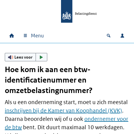
Ga naar hoofdinhoud
Ga direct naar hoofdnavigatie
Ga direct naar footer
Menu
Home
Open zoek
Inlo
Hoofdnavigatie
Lees voor
Hoe kom ik aan een btw-
identificatienummer en
omzetbelastingnummer?
Als u een onderneming start, moet u zich meestal
inschrijven bij de Kamer van Koophandel (KVK)
.
Daarna beoordelen wij of u ook
ondernemer voor
de btw
bent. Dit duurt maximaal 10 werkdagen.