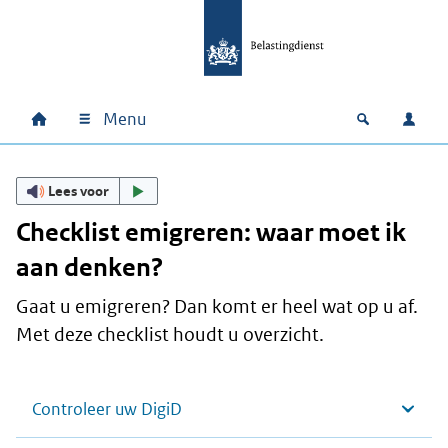
Ga naar hoofdinhoud
Ga direct naar hoofdnavigatie
Ga direct naar footer
Menu
Home
Open zoek
Inlo
Hoofdnavigatie
Lees voor
Checklist emigreren: waar moet ik
aan denken?
Gaat u emigreren? Dan komt er heel wat op u af.
Met deze checklist houdt u overzicht.
Controleer uw DigiD