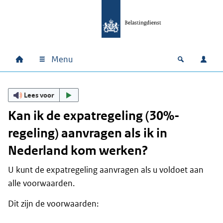
Ga naar hoofdinhoud
Ga direct naar hoofdnavigatie
Ga direct naar footer
Menu
Home
Open zoek
Inlo
Hoofdnavigatie
Lees voor
Kan ik de expatregeling (30%-
regeling) aanvragen als ik in
Nederland kom werken?
U kunt de expatregeling aanvragen als u voldoet aan
alle voorwaarden.
Dit zijn de voorwaarden: