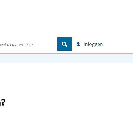
nt u naar op zoek?
zoek
Inloggen
n?