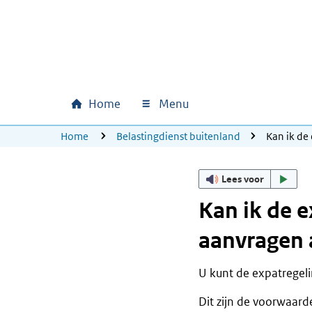
Ga naar hoofdinhoud
Ga direct naar hoofdnavigatie
Ga direct naar footer
Home
Menu
Hoofdnavigatie
U bevindt zich hier:
Home
Belastingdienst buitenland
Kan ik de
Lees voor
Kan ik de e
aanvragen 
U kunt de expatregeli
Dit zijn de voorwaard