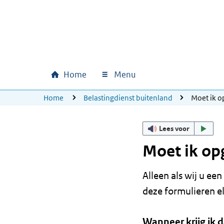
Ga naar hoofdinhoud
Ga direct naar hoofdnavigatie
Ga direct naar footer
Home
Menu
Hoofdnavigatie
U bevindt zich hier:
Home
Belastingdienst buitenland
Moet ik 
Lees voor
Moet ik op
Alleen als wij u e
deze formulieren el
Wanneer krijg ik d