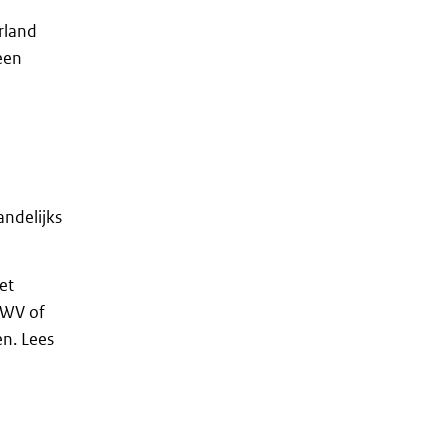
rland
 een
andelijks
et
 UWV of
en. Lees