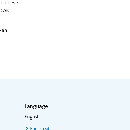
finitieve
 CAK.
 kan
Language
English
English site