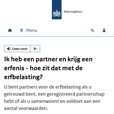
Ga naar hoofdinhoud
Ga direct naar hoofdnavigatie
Ga direct naar footer
Menu
Home
Open zoek
Inlo
Hoofdnavigatie
Lees voor
Ik heb een partner en krijg een
erfenis - hoe zit dat met de
erfbelasting?
U bent partners voor de erfbelasting als u
getrouwd bent, een geregistreerd partnerschap
hebt of als u samenwoont en voldoet aan een
aantal voorwaarden.