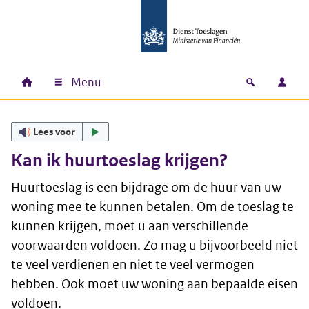
Ga naar hoofdinhoud
Ga direct naar hoofdnavigatie
Ga direct naar footer
Menu
Home
Open zoek
Inlo
Hoofdnavigatie
Lees voor
Kan ik huurtoeslag krijgen?
Huurtoeslag is een bijdrage om de huur van uw
woning mee te kunnen betalen. Om de toeslag te
kunnen krijgen, moet u aan verschillende
voorwaarden voldoen. Zo mag u bijvoorbeeld niet
te veel verdienen en niet te veel vermogen
hebben. Ook moet uw woning aan bepaalde eisen
voldoen.