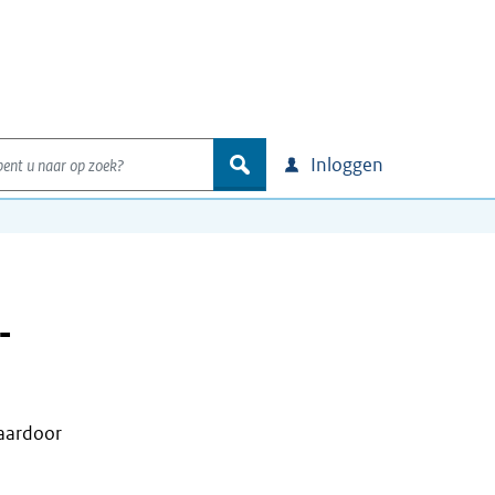
nt u naar op zoek?
zoek
Inloggen
-
waardoor