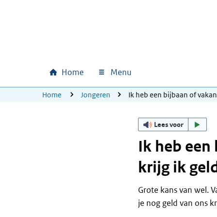
Ga naar hoofdinhoud
Ga direct naar hoofdnavigatie
Ga direct naar footer
Home
Menu
Hoofdnavigatie
U bevindt zich hier:
Home
Jongeren
Ik heb een bijbaan of vakan
Lees voor
Ik heb een
krijg ik gel
Grote kans van wel. V
je nog geld van ons kri