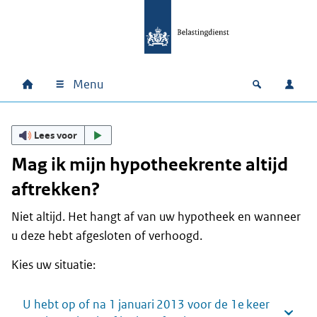
Ga naar hoofdinhoud
Ga direct naar hoofdnavigatie
Ga direct naar footer
Menu
Home
Open zoek
Inlo
Hoofdnavigatie
Lees voor
Mag ik mijn hypotheekrente altijd
aftrekken?
Niet altijd. Het hangt af van uw hypotheek en wanneer
u deze hebt afgesloten of verhoogd.
Kies uw situatie:
U hebt op of na 1 januari 2013 voor de 1e keer