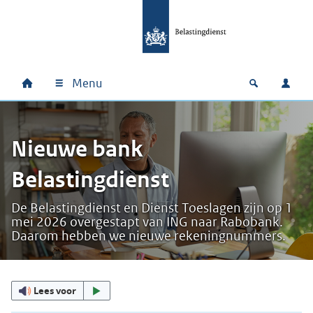
Ga naar hoofdinhoud
Ga direct naar hoofdnavigatie
Ga direct naar footer
Menu
Home
Open zoek
Inlo
Hoofdnavigatie
Nieuwe bank
Belastingdienst
De Belastingdienst en Dienst Toeslagen zijn op 1
mei 2026 overgestapt van ING naar Rabobank.
Daarom hebben we nieuwe rekeningnummers.
Uitgelicht
Lees voor