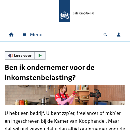
Ga naar hoofdinhoud
Ga direct naar hoofdnavigatie
Ga direct naar footer
Menu
Home
Open zoek
Inlo
Hoofdnavigatie
Lees voor
Ben ik ondernemer voor de
inkomstenbelasting?
U hebt een bedrijf. U bent zzp'er, freelancer of mkb'er
en ingeschreven bij de Kamer van Koophandel. Maar
dat wil niet zeggen dat u dan altijd ondernemer voor de