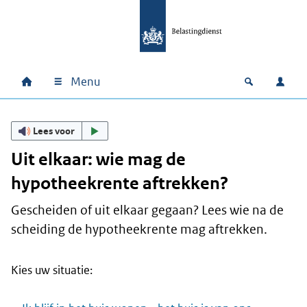
Ga naar hoofdinhoud
Ga direct naar hoofdnavigatie
Ga direct naar footer
Menu
Home
Open zoek
Inlo
Hoofdnavigatie
Lees voor
Uit elkaar: wie mag de
hypotheekrente aftrekken?
Gescheiden of uit elkaar gegaan? Lees wie na de
scheiding de hypotheekrente mag aftrekken.
Kies uw situatie: