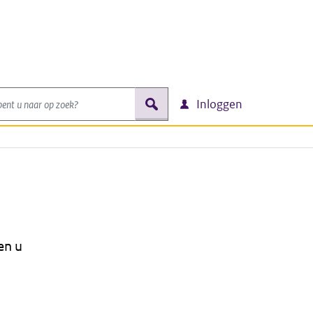
nt u naar op zoek?
zoek
Inloggen
en u