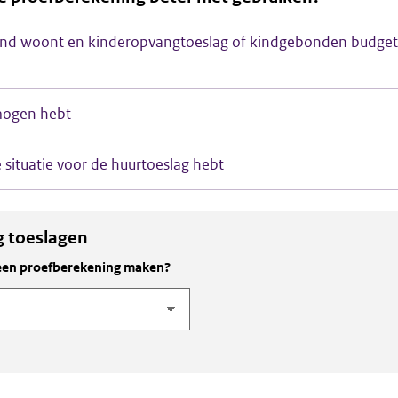
nland woont en kinderopvangtoeslag of kindgebonden budge
rmogen hebt
e situatie voor de huurtoeslag hebt
g toeslagen
u een proefberekening maken?