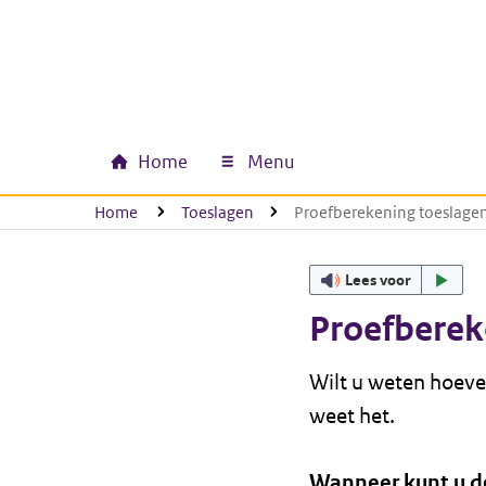
Ga naar hoofdinhoud
Ga direct naar hoofdnavigatie
Ga direct naar footer
Home
Menu
Hoofdnavigatie
U bevindt zich hier:
Home
Toeslagen
Proefberekening toeslage
Lees voor
Proefberek
Wilt u weten hoeve
weet het.
Wanneer kunt u de