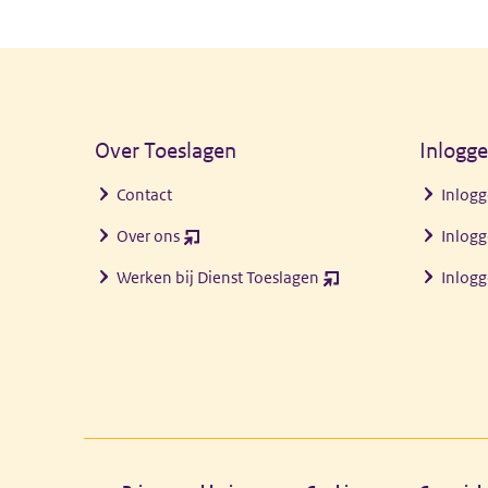
Algemene informatie
Over Toeslagen
Inlogg
Contact
Inlogg
Over ons
Inlogg
(opent
nieuw
Werken bij Dienst Toeslagen
Inlog
(opent
venster)
nieuw
venster)
Footer links