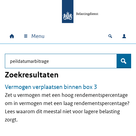
Ga naar hoofdinhoud
Ga direct naar hoofdnavigatie
Ga direct naar footer
Menu
Home
Open zoek
Inlo
Hoofdnavigatie
Waar bent u naar op zoek?
zoek
Zoekresultaten
Vermogen verplaatsen binnen box 3
Zet u vermogen met een hoog rendementspercentage
om in vermogen met een laag rendementspercentage?
Lees waarom dit meestal niet voor lagere belasting
zorgt.