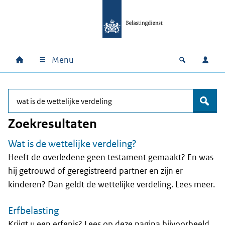
Ga naar hoofdinhoud
Ga direct naar hoofdnavigatie
Ga direct naar footer
Menu
Home
Open zoek
Inlo
Hoofdnavigatie
Waar bent u naar op zoek?
zoek
Zoekresultaten
Wat is de wettelijke verdeling?
Heeft de overledene geen testament gemaakt? En was
hij getrouwd of geregistreerd partner en zijn er
kinderen? Dan geldt de wettelijke verdeling. Lees meer.
Erfbelasting
Krijgt u een erfenis? Lees op deze pagina bijvoorbeeld