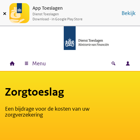
App Toeslagen
Ga naar hoofdinhoud
Ga direct naar hoofdnavigatie
Ga direct naar footer
Bekijk
Dienst Toeslagen
Download - in Google Play Store
Menu
Home
Open zoek
Inlo
Hoofdnavigatie
Zorgtoeslag
Een bijdrage voor de kosten van uw
zorgverzekering