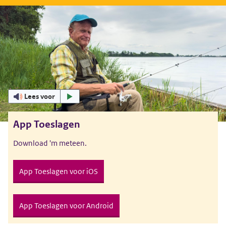
Uitgelicht
Lees voor
App Toeslagen
Download 'm meteen.
App Toeslagen voor iOS
App Toeslagen voor Android