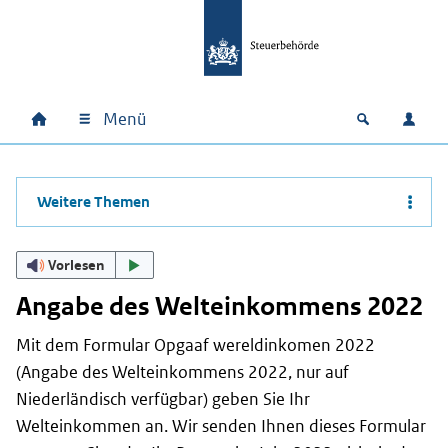
Zum Hauptinhalt springen
Zur Hauptnavigation springen
Zum Footer springen
Menü
Home
Open zoek
Anm
Hauptnavigation
Weitere Themen
Vorlesen
Angabe des Welteinkommens 2022
Mit dem Formular
Opgaaf wereldinkomen
2022
(Angabe des Welteinkommens 2022, nur auf
Niederländisch verfügbar) geben Sie Ihr
Welteinkommen an. Wir senden Ihnen dieses Formular