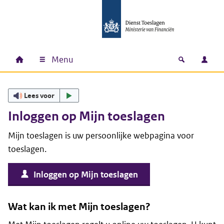
Ga naar hoofdinhoud
Ga direct naar hoofdnavigatie
Ga direct naar footer
Menu
Home
Open zoek
Inlo
Hoofdnavigatie
Lees voor
Inloggen op Mijn toeslagen
Mijn toeslagen is uw persoonlijke webpagina voor
toeslagen.
Inloggen op Mijn toeslagen
Wat kan ik met Mijn toeslagen?