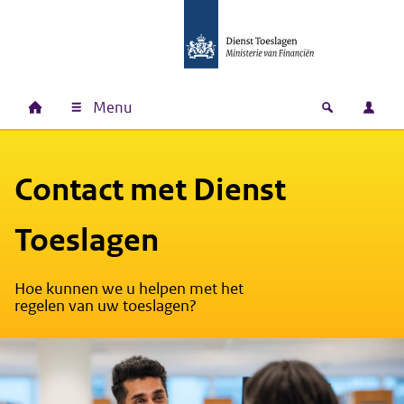
Ga naar hoofdinhoud
Ga direct naar hoofdnavigatie
Ga direct naar footer
Menu
Home
Open zoek
Inlo
Hoofdnavigatie
Contact met Dienst
Toeslagen
Hoe kunnen we u helpen met het
regelen van uw toeslagen?