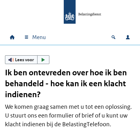
Ga naar hoofdinhoud
Ga direct naar hoofdnavigatie
Ga direct naar footer
Menu
Home
Open zoek
Inlo
Hoofdnavigatie
Lees voor
Ik ben ontevreden over hoe ik ben
behandeld - hoe kan ik een klacht
indienen?
We komen graag samen met u tot een oplossing.
U stuurt ons een formulier of brief of u kunt uw
klacht indienen bij de BelastingTelefoon.