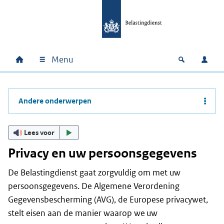
Ga naar hoofdinhoud
Ga direct naar hoofdnavigatie
Ga direct naar footer
Menu
Home
Open zoek
Inlo
Hoofdnavigatie
Andere onderwerpen
Lees voor
Privacy en uw persoonsgegevens
De Belastingdienst gaat zorgvuldig om met uw
persoonsgegevens. De Algemene Verordening
Gegevensbescherming (AVG), de Europese privacywet,
stelt eisen aan de manier waarop we uw