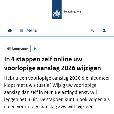
Ga naar hoofdinhoud
Ga direct naar hoofdnavigatie
Ga direct naar footer
Menu
Home
Open zoek
Inlo
Hoofdnavigatie
Lees voor
In 4 stappen zelf online uw
voorlopige aanslag 2026 wijzigen
Hebt u een voorlopige aanslag 2026 die niet meer
klopt met uw situatie? Wijzig uw voorlopige
aanslag dan zelf in Mijn Belastingdienst. Wij
leggen het u uit. De stappen kunt u ook volgen als
u een voorlopige aanslag Zvw wilt wijzigen.