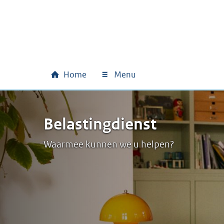
Ga naar hoofdinhoud
Ga direct naar hoofdnavigatie
Ga direct naar footer
Home
Menu
Hoofdnavigatie
Belastingdienst
Waarmee kunnen we u helpen?