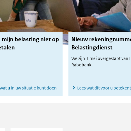
 mijn belasting niet op
Nieuw rekeningnumm
etalen
Belastingdienst
We zijn 1 mei overgestapt van 
Rabobank.
wat u in uw situatie kunt doen
Lees wat dit voor u betekent