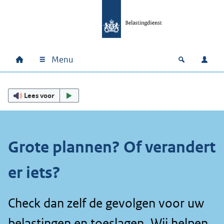
Ga naar hoofdinhoud
Ga direct naar hoofdnavigatie
Ga direct naar footer
Menu
Home
Open zoek
Inlo
Hoofdnavigatie
Lees voor
Grote plannen? Of verandert
er iets?
Check dan zelf de gevolgen voor uw
belastingen en toeslagen. Wij helpen