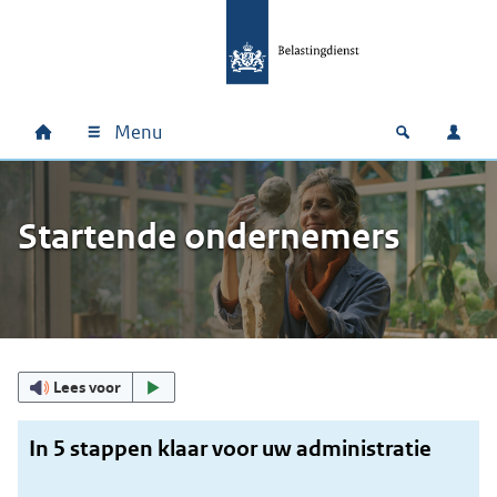
Ga naar hoofdinhoud
Ga direct naar hoofdnavigatie
Ga direct naar footer
Menu
Home
Open zoek
Inlo
Hoofdnavigatie
Startende ondernemers
Uitgelicht
Lees voor
In 5 stappen klaar voor uw administratie